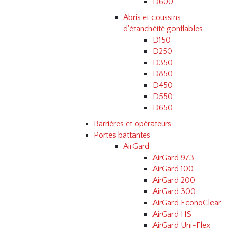
D600
Abris et coussins
d'étanchéité gonflables
D150
D250
D350
D850
D450
D550
D650
Barrières et opérateurs
Portes battantes
AirGard
AirGard 973
AirGard 100
AirGard 200
AirGard 300
AirGard EconoClear
AirGard HS
AirGard Uni-Flex