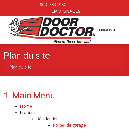
1-800-663-3130
TÉMOIGNAGES
ENGLISH
Plan du site
Plan du site
1. Main Menu
Home
Produits
Résidentiel
Portes de garage