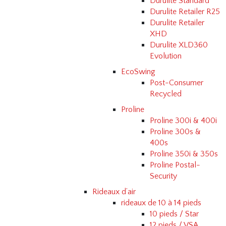
Durulite Standard
Durulite Retailer R25
Durulite Retailer
XHD
Durulite XLD360
Evolution
EcoSwing
Post-Consumer
Recycled
Proline
Proline 300i & 400i
Proline 300s &
400s
Proline 350i & 350s
Proline Postal-
Security
Rideaux d’air
rideaux de 10 à 14 pieds
10 pieds / Star
12 pieds / VSA