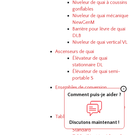
Niveleur de quai à coussins
gonflables
Niveleur de quai mécanique
NewGenM
Barrière pour lèvre de quai
DLB
Niveleur de quai vertical VL
Ascenseurs de quai
Élévateur de quai
stationnaire DL
Élévateur de quai semi-
portable S
Ensembles de conversion
×
Trousse de conversion
Comment puis-je aider ?
hydraulique
Kit de maintien mécanique
Table à ciseaux
Discutons maintenant !
Table élévatrice à ciseaux
Standard