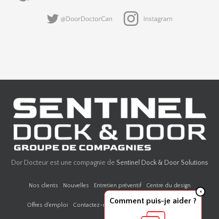
Dor Docteur est une compagnie de
Sentinel Dock & Door Solutions
Nos clients
Nouvelles
Entretien préventif
Centre du design
×
Comment puis-je aider ?
Offres d'emploi
Contactez-nous
Politique de confidentialité