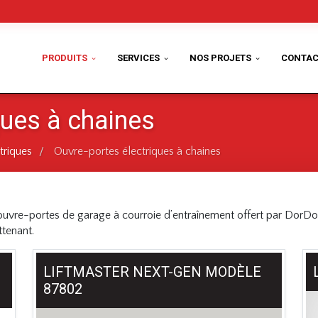
PRODUITS
SERVICES
NOS PROJETS
CONTAC
ques à chaines
triques
Ouvre-portes électriques à chaines
/
ouvre-portes de garage à courroie d’entraînement offert par DorDo
ttenant.
LIFTMASTER NEXT-GEN MODÈLE
87802