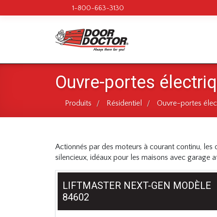
1-800-663-3130
Ouvre-portes électri
Produits
Résidentiel
Ouvre-portes élec
/
/
Actionnés par des moteurs à courant continu, les 
silencieux, idéaux pour les maisons avec garage a
LIFTMASTER NEXT-GEN MODÈLE
84602